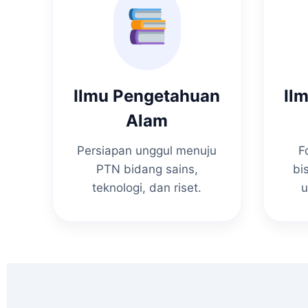
Ilmu Pengetahuan
Il
Alam
Persiapan unggul menuju
F
PTN bidang sains,
bi
teknologi, dan riset.
u