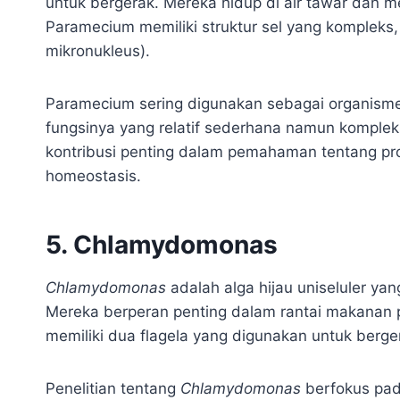
untuk bergerak. Mereka hidup di air tawar dan m
Paramecium memiliki struktur sel yang kompleks,
mikronukleus).
Paramecium sering digunakan sebagai organisme m
fungsinya yang relatif sederhana namun komple
kontribusi penting dalam pemahaman tentang pros
homeostasis.
5. Chlamydomonas
Chlamydomonas
adalah alga hijau uniseluler yan
Mereka berperan penting dalam rantai makanan 
memiliki dua flagela yang digunakan untuk berger
Penelitian tentang
Chlamydomonas
berfokus pad