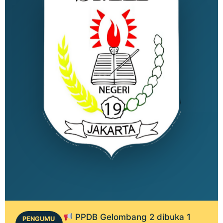
PPDB Gelombang 2 dibuka 1
PENGUMU