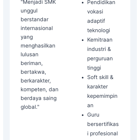
"Menjadi SMK
Pendidikan
unggul
vokasi
berstandar
adaptif
internasional
teknologi
yang
Kemitraan
menghasilkan
industri &
lulusan
perguruan
beriman,
tinggi
bertakwa,
Soft skill &
berkarakter,
karakter
kompeten, dan
kepemimpin
berdaya saing
an
global."
Guru
bersertifikas
i profesional