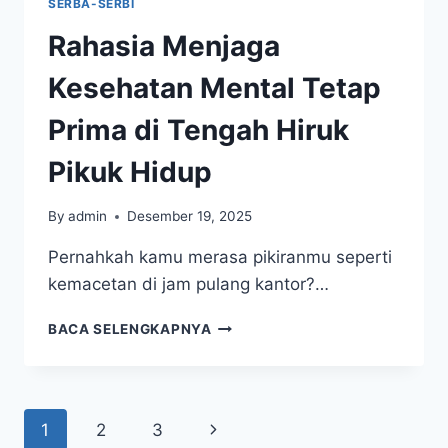
SERBA-SERBI
TANPA
STRES
Rahasia Menjaga
Kesehatan Mental Tetap
Prima di Tengah Hiruk
Pikuk Hidup
By
admin
Desember 19, 2025
Pernahkah kamu merasa pikiranmu seperti
kemacetan di jam pulang kantor?…
RAHASIA
BACA SELENGKAPNYA
MENJAGA
KESEHATAN
MENTAL
TETAP
Page
Next
1
2
3
PRIMA