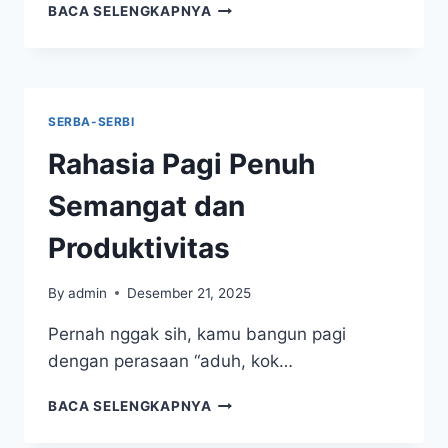
RAHASIA
BACA SELENGKAPNYA
HIDUP
HARMONIS
CARA
MENJAGA
KESEIMBANGAN
SERBA-SERBI
HIDUP
MODERN
Rahasia Pagi Penuh
Semangat dan
Produktivitas
By
admin
Desember 21, 2025
Pernah nggak sih, kamu bangun pagi
dengan perasaan “aduh, kok…
RAHASIA
BACA SELENGKAPNYA
PAGI
PENUH