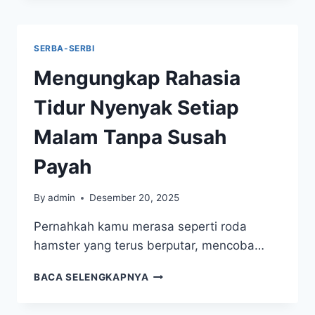
SEMANGAT
DAN
PRODUKTIVITAS
SERBA-SERBI
Mengungkap Rahasia
Tidur Nyenyak Setiap
Malam Tanpa Susah
Payah
By
admin
Desember 20, 2025
Pernahkah kamu merasa seperti roda
hamster yang terus berputar, mencoba…
MENGUNGKAP
BACA SELENGKAPNYA
RAHASIA
TIDUR