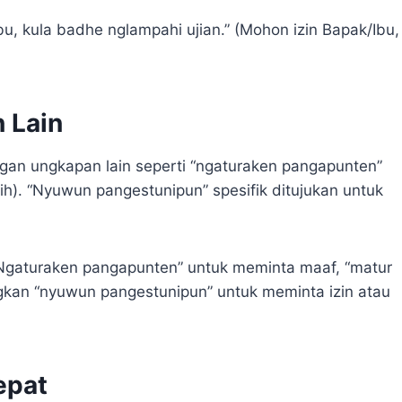
, kula badhe nglampahi ujian.” (Mohon izin Bapak/Ibu,
 Lain
an ungkapan lain seperti “ngaturaken pangapunten”
h). “Nyuwun pangestunipun” spesifik ditujukan untuk
 “Ngaturaken pangapunten” untuk meminta maaf, “matur
kan “nyuwun pangestunipun” untuk meminta izin atau
epat