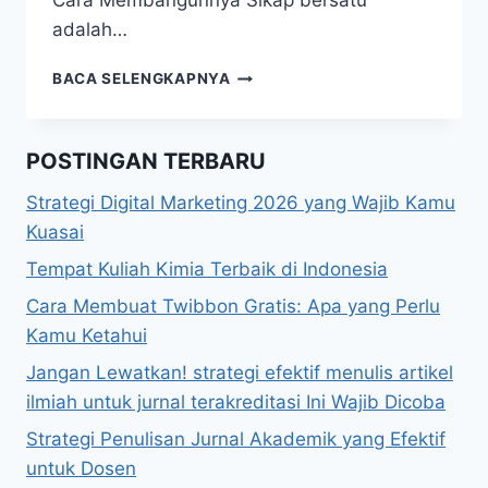
Cara Membangunnya Sikap bersatu
adalah…
SIKAP
BACA SELENGKAPNYA
BERSATU:
PENGERTIAN,
MANFAAT,
POSTINGAN TERBARU
DAN
CARA
Strategi Digital Marketing 2026 yang Wajib Kamu
MEMBANGUNNYA
Kuasai
Tempat Kuliah Kimia Terbaik di Indonesia
Cara Membuat Twibbon Gratis: Apa yang Perlu
Kamu Ketahui
Jangan Lewatkan! strategi efektif menulis artikel
ilmiah untuk jurnal terakreditasi Ini Wajib Dicoba
Strategi Penulisan Jurnal Akademik yang Efektif
untuk Dosen