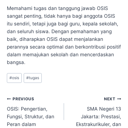
Memahami tugas dan tanggung jawab OSIS
sangat penting, tidak hanya bagi anggota OSIS
itu sendiri, tetapi juga bagi guru, kepala sekolah,
dan seluruh siswa. Dengan pemahaman yang
baik, diharapkan OSIS dapat menjalankan
perannya secara optimal dan berkontribusi positif
dalam memajukan sekolah dan mencerdaskan
bangsa.
Post
#
osis
#
tugas
Tags:
Navigasi
PREVIOUS
NEXT
OSIS: Pengertian,
SMA Negeri 13
pos
Fungsi, Struktur, dan
Jakarta: Prestasi,
Peran dalam
Ekstrakurikuler, dan