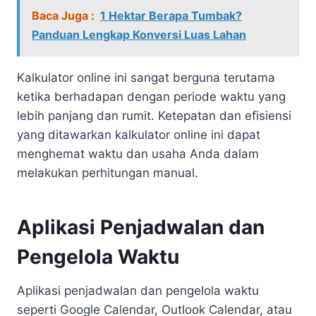
Baca Juga :
1 Hektar Berapa Tumbak?
Panduan Lengkap Konversi Luas Lahan
Kalkulator online ini sangat berguna terutama
ketika berhadapan dengan periode waktu yang
lebih panjang dan rumit. Ketepatan dan efisiensi
yang ditawarkan kalkulator online ini dapat
menghemat waktu dan usaha Anda dalam
melakukan perhitungan manual.
Aplikasi Penjadwalan dan
Pengelola Waktu
Aplikasi penjadwalan dan pengelola waktu
seperti Google Calendar, Outlook Calendar, atau