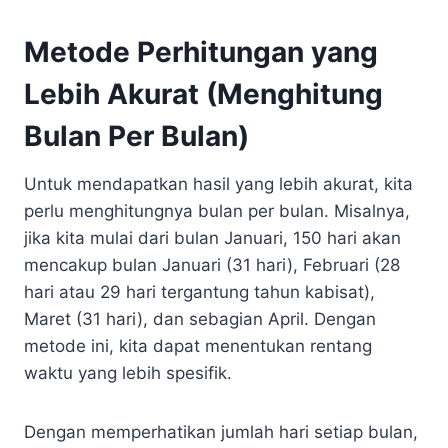
Metode Perhitungan yang
Lebih Akurat (Menghitung
Bulan Per Bulan)
Untuk mendapatkan hasil yang lebih akurat, kita
perlu menghitungnya bulan per bulan. Misalnya,
jika kita mulai dari bulan Januari, 150 hari akan
mencakup bulan Januari (31 hari), Februari (28
hari atau 29 hari tergantung tahun kabisat),
Maret (31 hari), dan sebagian April. Dengan
metode ini, kita dapat menentukan rentang
waktu yang lebih spesifik.
Dengan memperhatikan jumlah hari setiap bulan,