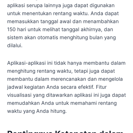
aplikasi serupa lainnya juga dapat digunakan
untuk menentukan rentang waktu. Anda dapat
memasukkan tanggal awal dan menambahkan
150 hari untuk melihat tanggal akhirnya, dan
sistem akan otomatis menghitung bulan yang
dilalui.
Aplikasi-aplikasi ini tidak hanya membantu dalam
menghitung rentang waktu, tetapi juga dapat
membantu dalam merencanakan dan mengelola
jadwal kegiatan Anda secara efektif. Fitur
visualisasi yang ditawarkan aplikasi ini juga dapat
memudahkan Anda untuk memahami rentang
waktu yang Anda hitung.