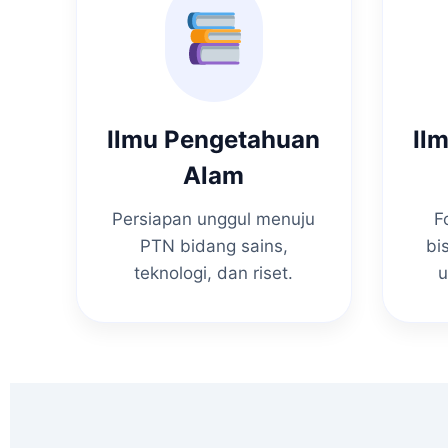
Ilmu Pengetahuan
Il
Alam
Persiapan unggul menuju
F
PTN bidang sains,
bi
teknologi, dan riset.
u