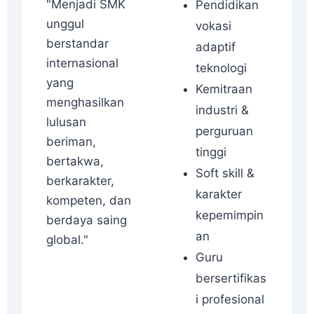
"Menjadi SMK
Pendidikan
unggul
vokasi
berstandar
adaptif
internasional
teknologi
yang
Kemitraan
menghasilkan
industri &
lulusan
perguruan
beriman,
tinggi
bertakwa,
Soft skill &
berkarakter,
karakter
kompeten, dan
kepemimpin
berdaya saing
an
global."
Guru
bersertifikas
i profesional