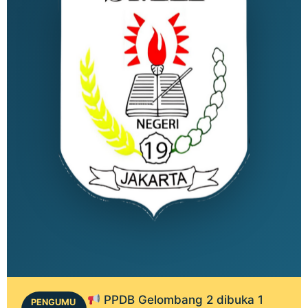
PPDB Gelombang 2 dibuka 1
PENGUMU