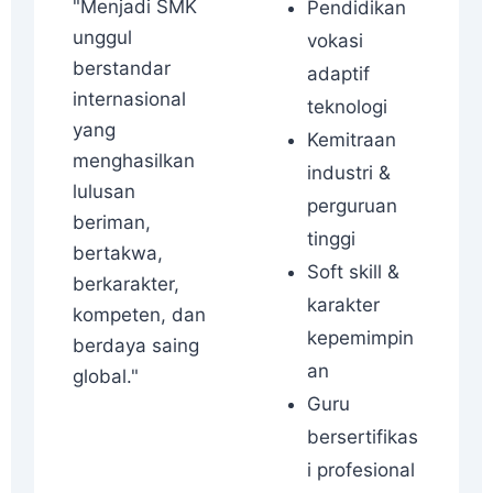
"Menjadi SMK
Pendidikan
unggul
vokasi
berstandar
adaptif
internasional
teknologi
yang
Kemitraan
menghasilkan
industri &
lulusan
perguruan
beriman,
tinggi
bertakwa,
Soft skill &
berkarakter,
karakter
kompeten, dan
kepemimpin
berdaya saing
an
global."
Guru
bersertifikas
i profesional