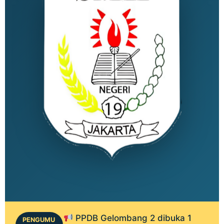
PPDB Gelombang 2 dibuka 1
PENGUMU