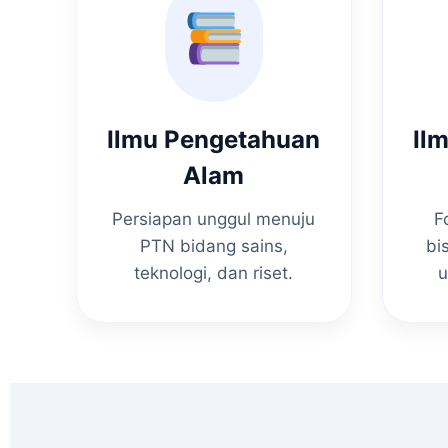
Ilmu Pengetahuan
Il
Alam
Persiapan unggul menuju
F
PTN bidang sains,
bi
teknologi, dan riset.
u