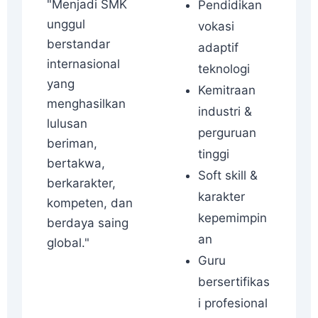
"Menjadi SMK
Pendidikan
unggul
vokasi
berstandar
adaptif
internasional
teknologi
yang
Kemitraan
menghasilkan
industri &
lulusan
perguruan
beriman,
tinggi
bertakwa,
Soft skill &
berkarakter,
karakter
kompeten, dan
kepemimpin
berdaya saing
an
global."
Guru
bersertifikas
i profesional