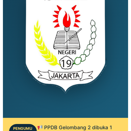
PPDB Gelombang 2 dibuka 1
PENGUMU