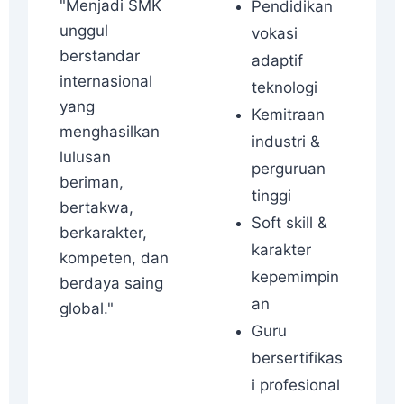
"Menjadi SMK
Pendidikan
unggul
vokasi
berstandar
adaptif
internasional
teknologi
yang
Kemitraan
menghasilkan
industri &
lulusan
perguruan
beriman,
tinggi
bertakwa,
Soft skill &
berkarakter,
karakter
kompeten, dan
kepemimpin
berdaya saing
an
global."
Guru
bersertifikas
i profesional