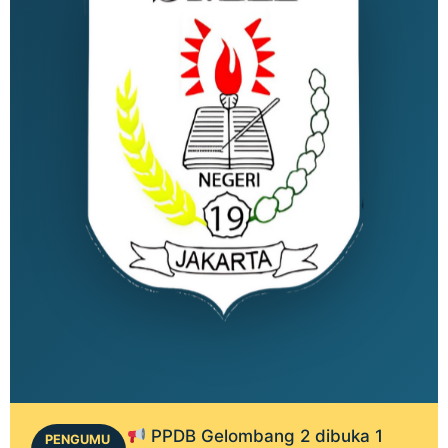
PPDB Gelombang 2 dibuka 1
PENGUMU