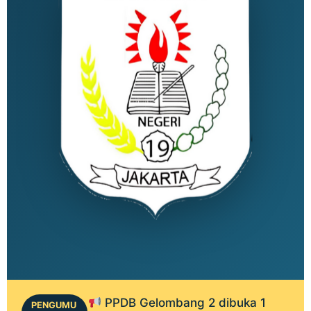
PPDB Gelombang 2 dibuka 1
PENGUMU