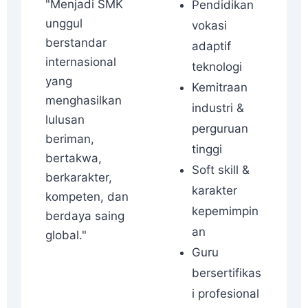
"Menjadi SMK
Pendidikan
unggul
vokasi
berstandar
adaptif
internasional
teknologi
yang
Kemitraan
menghasilkan
industri &
lulusan
perguruan
beriman,
tinggi
bertakwa,
Soft skill &
berkarakter,
karakter
kompeten, dan
kepemimpin
berdaya saing
an
global."
Guru
bersertifikas
i profesional