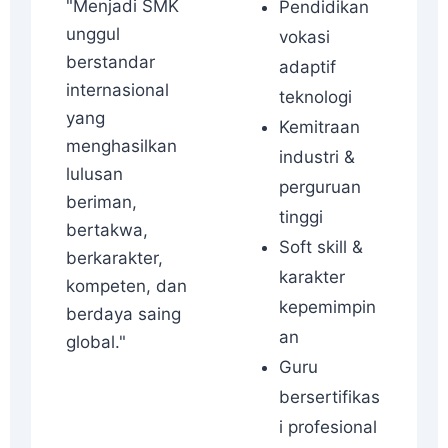
"Menjadi SMK
Pendidikan
unggul
vokasi
berstandar
adaptif
internasional
teknologi
yang
Kemitraan
menghasilkan
industri &
lulusan
perguruan
beriman,
tinggi
bertakwa,
Soft skill &
berkarakter,
karakter
kompeten, dan
kepemimpin
berdaya saing
an
global."
Guru
bersertifikas
i profesional