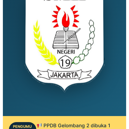
PPDB Gelombang 2 dibuka 1
PENGUMU