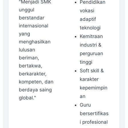
"Menjadi SMK
Pendidikan
unggul
vokasi
berstandar
adaptif
internasional
teknologi
yang
Kemitraan
menghasilkan
industri &
lulusan
perguruan
beriman,
tinggi
bertakwa,
Soft skill &
berkarakter,
karakter
kompeten, dan
kepemimpin
berdaya saing
an
global."
Guru
bersertifikas
i profesional