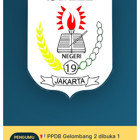
PPDB Gelombang 2 dibuka 1
PENGUMU