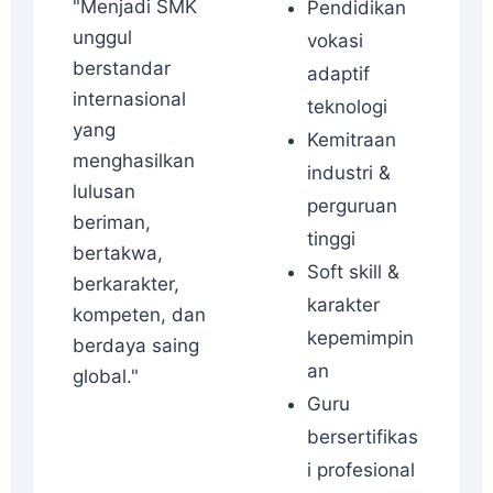
"Menjadi SMK
Pendidikan
unggul
vokasi
berstandar
adaptif
internasional
teknologi
yang
Kemitraan
menghasilkan
industri &
lulusan
perguruan
beriman,
tinggi
bertakwa,
Soft skill &
berkarakter,
karakter
kompeten, dan
kepemimpin
berdaya saing
an
global."
Guru
bersertifikas
i profesional