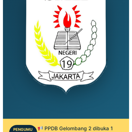
PPDB Gelombang 2 dibuka 1
PENGUMU