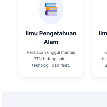
Ilmu Pengetahuan
Il
Alam
Persiapan unggul menuju
F
PTN bidang sains,
bi
teknologi, dan riset.
u