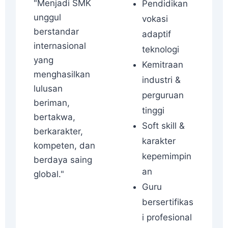
"Menjadi SMK
Pendidikan
unggul
vokasi
berstandar
adaptif
internasional
teknologi
yang
Kemitraan
menghasilkan
industri &
lulusan
perguruan
beriman,
tinggi
bertakwa,
Soft skill &
berkarakter,
karakter
kompeten, dan
kepemimpin
berdaya saing
an
global."
Guru
bersertifikas
i profesional