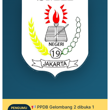
PPDB Gelombang 2 dibuka 1
PENGUMU