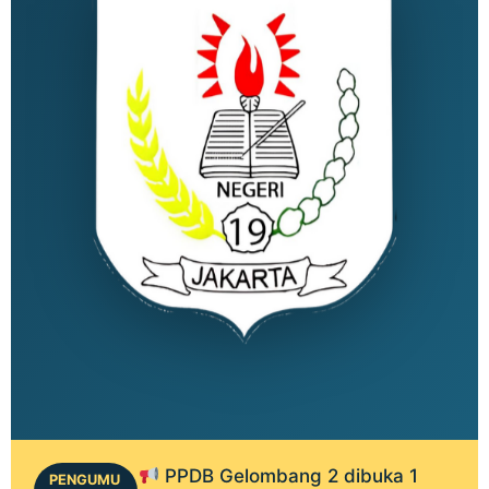
PPDB Gelombang 2 dibuka 1
PENGUMU