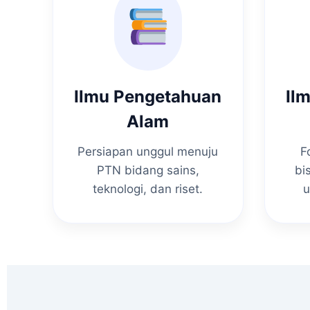
Ilmu Pengetahuan
Il
Alam
Persiapan unggul menuju
F
PTN bidang sains,
bi
teknologi, dan riset.
u