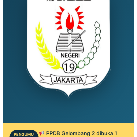
PPDB Gelombang 2 dibuka 1
PENGUMU