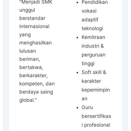
"Menjadi SMK
Pendidikan
unggul
vokasi
berstandar
adaptif
internasional
teknologi
yang
Kemitraan
menghasilkan
industri &
lulusan
perguruan
beriman,
tinggi
bertakwa,
Soft skill &
berkarakter,
karakter
kompeten, dan
kepemimpin
berdaya saing
an
global."
Guru
bersertifikas
i profesional