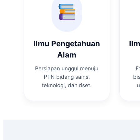
Ilmu Pengetahuan
Il
Alam
Persiapan unggul menuju
F
PTN bidang sains,
bi
teknologi, dan riset.
u