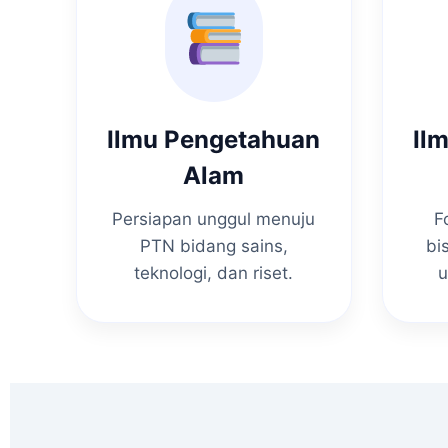
Ilmu Pengetahuan
Il
Alam
Persiapan unggul menuju
F
PTN bidang sains,
bi
teknologi, dan riset.
u