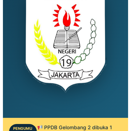
PPDB Gelombang 2 dibuka 1
PENGUMU