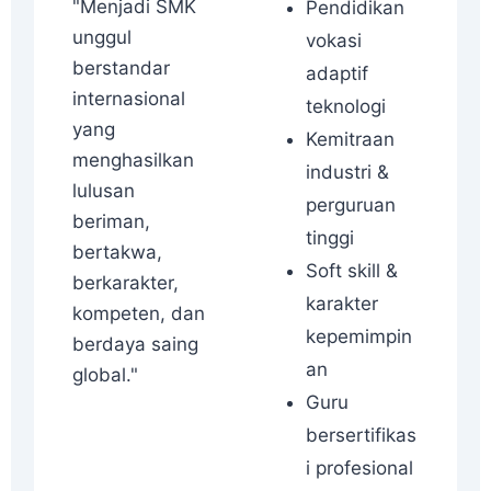
"Menjadi SMK
Pendidikan
unggul
vokasi
berstandar
adaptif
internasional
teknologi
yang
Kemitraan
menghasilkan
industri &
lulusan
perguruan
beriman,
tinggi
bertakwa,
Soft skill &
berkarakter,
karakter
kompeten, dan
kepemimpin
berdaya saing
an
global."
Guru
bersertifikas
i profesional