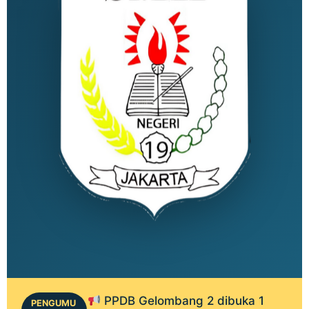
PPDB Gelombang 2 dibuka 1
PENGUMU