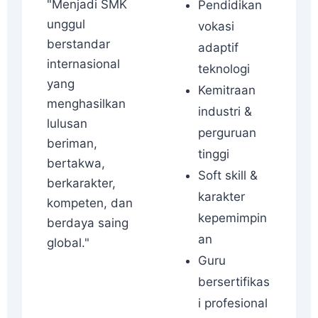
"Menjadi SMK
Pendidikan
unggul
vokasi
berstandar
adaptif
internasional
teknologi
yang
Kemitraan
menghasilkan
industri &
lulusan
perguruan
beriman,
tinggi
bertakwa,
Soft skill &
berkarakter,
karakter
kompeten, dan
kepemimpin
berdaya saing
an
global."
Guru
bersertifikas
i profesional