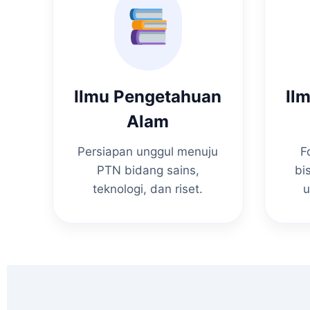
Ilmu Pengetahuan
Il
Alam
Persiapan unggul menuju
F
PTN bidang sains,
bi
teknologi, dan riset.
u