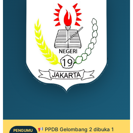
PPDB Gelombang 2 dibuka 1
PENGUMU