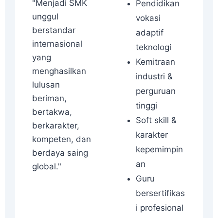
"Menjadi SMK
Pendidikan
unggul
vokasi
berstandar
adaptif
internasional
teknologi
yang
Kemitraan
menghasilkan
industri &
lulusan
perguruan
beriman,
tinggi
bertakwa,
Soft skill &
berkarakter,
karakter
kompeten, dan
kepemimpin
berdaya saing
an
global."
Guru
bersertifikas
i profesional