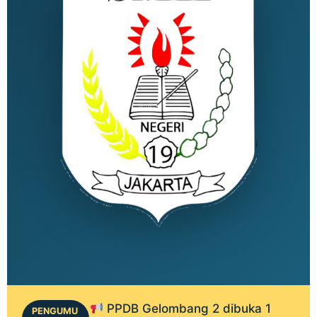
PPDB Gelombang 2 dibuka 1
PENGUMU