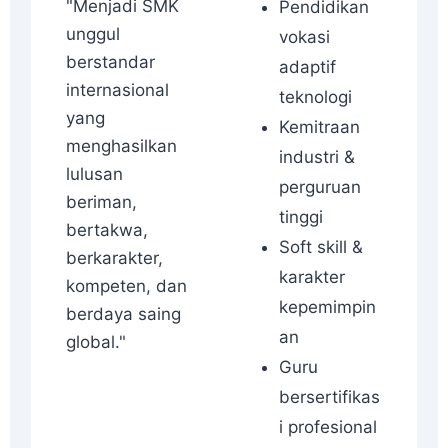
"Menjadi SMK
Pendidikan
unggul
vokasi
berstandar
adaptif
internasional
teknologi
yang
Kemitraan
menghasilkan
industri &
lulusan
perguruan
beriman,
tinggi
bertakwa,
Soft skill &
berkarakter,
karakter
kompeten, dan
kepemimpin
berdaya saing
an
global."
Guru
bersertifikas
i profesional