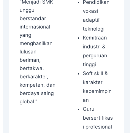
"Menjadi SMK
Pendidikan
unggul
vokasi
berstandar
adaptif
internasional
teknologi
yang
Kemitraan
menghasilkan
industri &
lulusan
perguruan
beriman,
tinggi
bertakwa,
Soft skill &
berkarakter,
karakter
kompeten, dan
kepemimpin
berdaya saing
an
global."
Guru
bersertifikas
i profesional