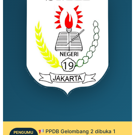
PPDB Gelombang 2 dibuka 1
PENGUMU