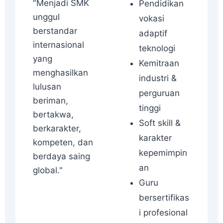
"Menjadi SMK
Pendidikan
unggul
vokasi
berstandar
adaptif
internasional
teknologi
yang
Kemitraan
menghasilkan
industri &
lulusan
perguruan
beriman,
tinggi
bertakwa,
Soft skill &
berkarakter,
karakter
kompeten, dan
kepemimpin
berdaya saing
an
global."
Guru
bersertifikas
i profesional