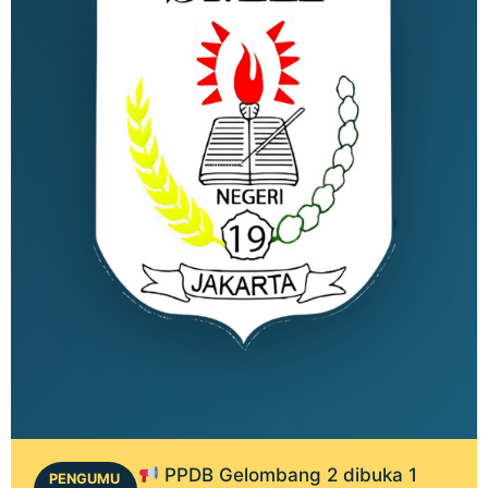
PPDB Gelombang 2 dibuka 1
PENGUMU