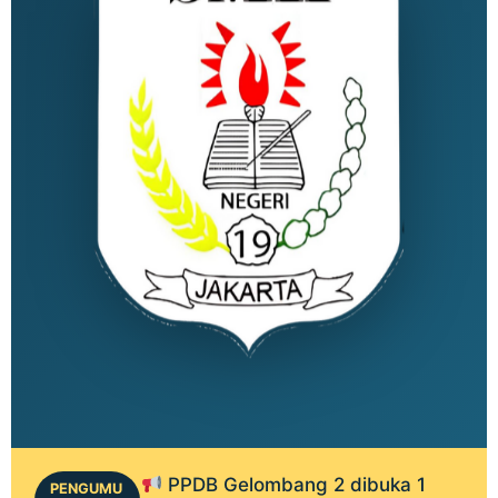
PPDB Gelombang 2 dibuka 1
PENGUMU