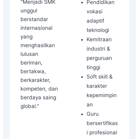
"Menjadi SMK
Pendidikan
unggul
vokasi
berstandar
adaptif
internasional
teknologi
yang
Kemitraan
menghasilkan
industri &
lulusan
perguruan
beriman,
tinggi
bertakwa,
Soft skill &
berkarakter,
karakter
kompeten, dan
kepemimpin
berdaya saing
an
global."
Guru
bersertifikas
i profesional