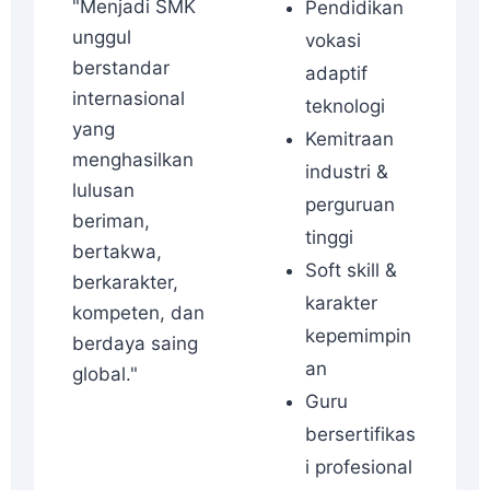
"Menjadi SMK
Pendidikan
unggul
vokasi
berstandar
adaptif
internasional
teknologi
yang
Kemitraan
menghasilkan
industri &
lulusan
perguruan
beriman,
tinggi
bertakwa,
Soft skill &
berkarakter,
karakter
kompeten, dan
kepemimpin
berdaya saing
an
global."
Guru
bersertifikas
i profesional