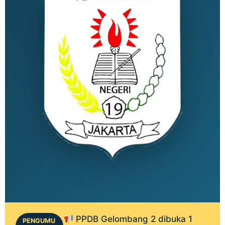
PPDB Gelombang 2 dibuka 1
PENGUMU