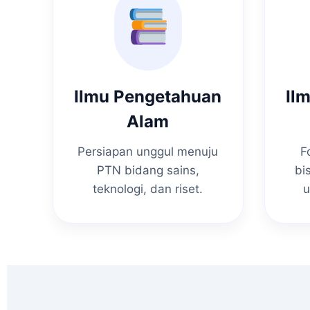
Ilmu Pengetahuan
Il
Alam
Persiapan unggul menuju
F
PTN bidang sains,
bi
teknologi, dan riset.
u