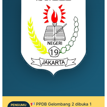
PPDB Gelombang 2 dibuka 1
PENGUMU