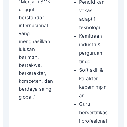
"Menjadi SMK
Pendidikan
unggul
vokasi
berstandar
adaptif
internasional
teknologi
yang
Kemitraan
menghasilkan
industri &
lulusan
perguruan
beriman,
tinggi
bertakwa,
Soft skill &
berkarakter,
karakter
kompeten, dan
kepemimpin
berdaya saing
an
global."
Guru
bersertifikas
i profesional