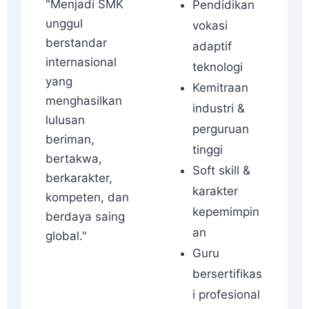
"Menjadi SMK
Pendidikan
unggul
vokasi
berstandar
adaptif
internasional
teknologi
yang
Kemitraan
menghasilkan
industri &
lulusan
perguruan
beriman,
tinggi
bertakwa,
Soft skill &
berkarakter,
karakter
kompeten, dan
kepemimpin
berdaya saing
an
global."
Guru
bersertifikas
i profesional