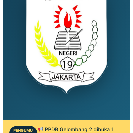
PPDB Gelombang 2 dibuka 1
PENGUMU