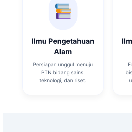
Ilmu Pengetahuan
Il
Alam
Persiapan unggul menuju
F
PTN bidang sains,
bi
teknologi, dan riset.
u