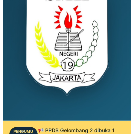
PPDB Gelombang 2 dibuka 1
PENGUMU