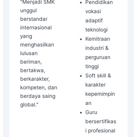
"Menjadi SMK
Pendidikan
unggul
vokasi
berstandar
adaptif
internasional
teknologi
yang
Kemitraan
menghasilkan
industri &
lulusan
perguruan
beriman,
tinggi
bertakwa,
Soft skill &
berkarakter,
karakter
kompeten, dan
kepemimpin
berdaya saing
an
global."
Guru
bersertifikas
i profesional