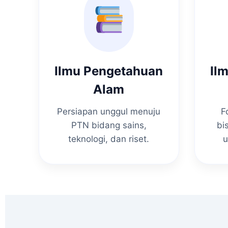
Ilmu Pengetahuan
Il
Alam
Persiapan unggul menuju
F
PTN bidang sains,
bi
teknologi, dan riset.
u