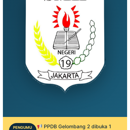
PPDB Gelombang 2 dibuka 1
PENGUMU