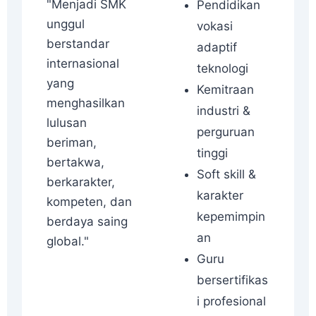
"Menjadi SMK
Pendidikan
unggul
vokasi
berstandar
adaptif
internasional
teknologi
yang
Kemitraan
menghasilkan
industri &
lulusan
perguruan
beriman,
tinggi
bertakwa,
Soft skill &
berkarakter,
karakter
kompeten, dan
kepemimpin
berdaya saing
an
global."
Guru
bersertifikas
i profesional