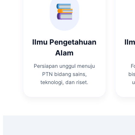
Ilmu Pengetahuan
Il
Alam
Persiapan unggul menuju
F
PTN bidang sains,
bi
teknologi, dan riset.
u