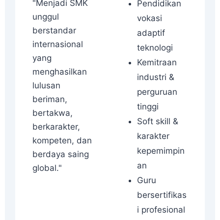
"Menjadi SMK
Pendidikan
unggul
vokasi
berstandar
adaptif
internasional
teknologi
yang
Kemitraan
menghasilkan
industri &
lulusan
perguruan
beriman,
tinggi
bertakwa,
Soft skill &
berkarakter,
karakter
kompeten, dan
kepemimpin
berdaya saing
an
global."
Guru
bersertifikas
i profesional