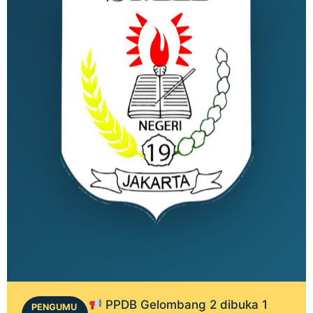
PPDB Gelombang 2 dibuka 1
PENGUMU