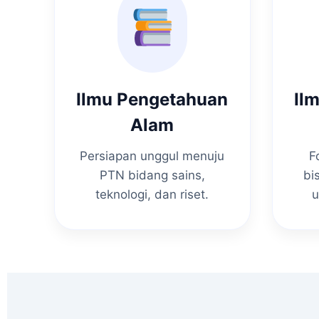
Ilmu Pengetahuan
Il
Alam
Persiapan unggul menuju
F
PTN bidang sains,
bi
teknologi, dan riset.
u