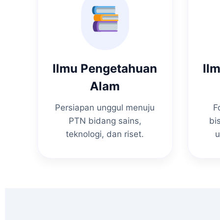
Ilmu Pengetahuan
Il
Alam
Persiapan unggul menuju
F
PTN bidang sains,
bi
teknologi, dan riset.
u