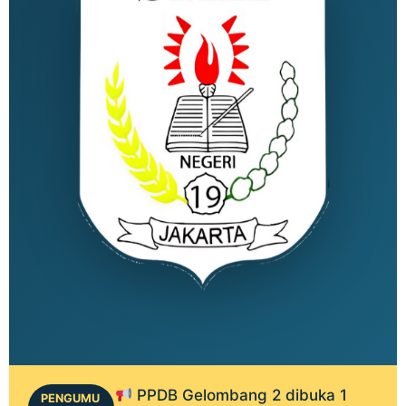
PPDB Gelombang 2 dibuka 1
PENGUMU