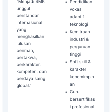
"Menjadi SMK
Pendidikan
unggul
vokasi
berstandar
adaptif
internasional
teknologi
yang
Kemitraan
menghasilkan
industri &
lulusan
perguruan
beriman,
tinggi
bertakwa,
Soft skill &
berkarakter,
karakter
kompeten, dan
kepemimpin
berdaya saing
an
global."
Guru
bersertifikas
i profesional