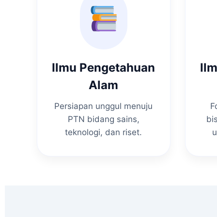
Ilmu Pengetahuan
Il
Alam
Persiapan unggul menuju
F
PTN bidang sains,
bi
teknologi, dan riset.
u