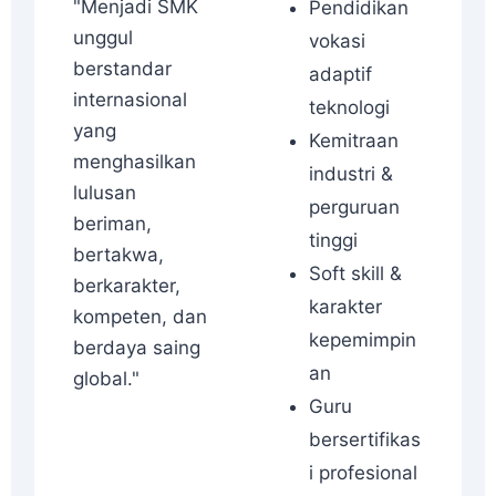
"Menjadi SMK
Pendidikan
unggul
vokasi
berstandar
adaptif
internasional
teknologi
yang
Kemitraan
menghasilkan
industri &
lulusan
perguruan
beriman,
tinggi
bertakwa,
Soft skill &
berkarakter,
karakter
kompeten, dan
kepemimpin
berdaya saing
an
global."
Guru
bersertifikas
i profesional