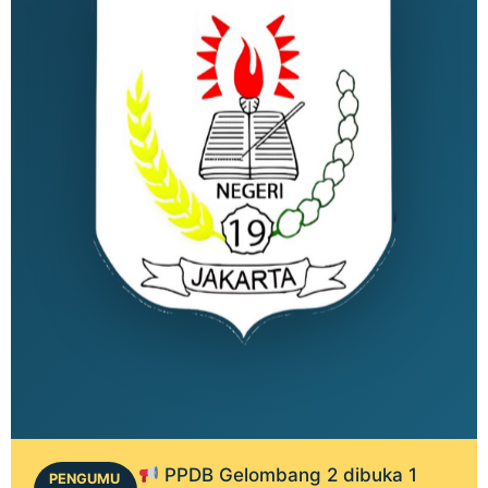
PPDB Gelombang 2 dibuka 1
PENGUMU