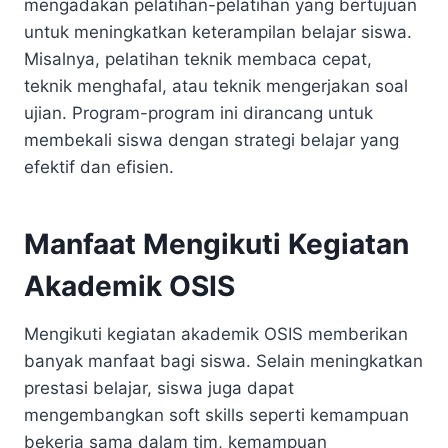
mengadakan pelatihan-pelatihan yang bertujuan
untuk meningkatkan keterampilan belajar siswa.
Misalnya, pelatihan teknik membaca cepat,
teknik menghafal, atau teknik mengerjakan soal
ujian. Program-program ini dirancang untuk
membekali siswa dengan strategi belajar yang
efektif dan efisien.
Manfaat Mengikuti Kegiatan
Akademik OSIS
Mengikuti kegiatan akademik OSIS memberikan
banyak manfaat bagi siswa. Selain meningkatkan
prestasi belajar, siswa juga dapat
mengembangkan soft skills seperti kemampuan
bekerja sama dalam tim, kemampuan