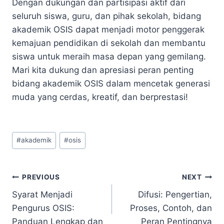
Dengan dukungan dan partisipasi aktif dari
seluruh siswa, guru, dan pihak sekolah, bidang
akademik OSIS dapat menjadi motor penggerak
kemajuan pendidikan di sekolah dan membantu
siswa untuk meraih masa depan yang gemilang.
Mari kita dukung dan apresiasi peran penting
bidang akademik OSIS dalam mencetak generasi
muda yang cerdas, kreatif, dan berprestasi!
Post
#
akademik
#
osis
Tags:
Navigasi
PREVIOUS
NEXT
Syarat Menjadi
Difusi: Pengertian,
pos
Pengurus OSIS:
Proses, Contoh, dan
Panduan Lengkap dan
Peran Pentingnya