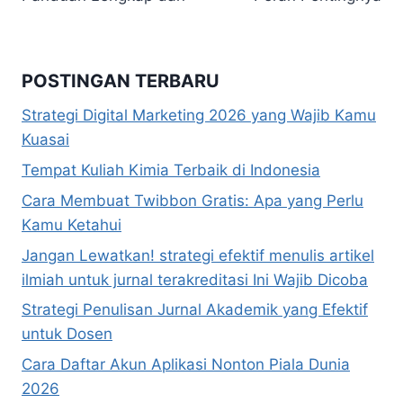
POSTINGAN TERBARU
Strategi Digital Marketing 2026 yang Wajib Kamu
Kuasai
Tempat Kuliah Kimia Terbaik di Indonesia
Cara Membuat Twibbon Gratis: Apa yang Perlu
Kamu Ketahui
Jangan Lewatkan! strategi efektif menulis artikel
ilmiah untuk jurnal terakreditasi Ini Wajib Dicoba
Strategi Penulisan Jurnal Akademik yang Efektif
untuk Dosen
Cara Daftar Akun Aplikasi Nonton Piala Dunia
2026