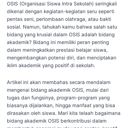
OSIS (Organisasi Siswa Intra Sekolah) seringkali
dikenal dengan kegiatan-kegiatan seru seperti
pentas seni, perlombaan olahraga, atau bakti
sosial. Namun, tahukah kamu bahwa salah satu
bidang yang krusial dalam OSIS adalah bidang
akademik? Bidang ini memiliki peran penting
dalam meningkatkan prestasi belajar siswa,
mengembangkan potensi diri, dan menciptakan
iklim akademik yang positif di sekolah.
Artikel ini akan membahas secara mendalam
mengenai bidang akademik OSIS, mulai dari
tugas dan fungsinya, program-program yang
biasanya dijalankan, hingga manfaat yang bisa
dirasakan oleh siswa. Mari kita telaah bagaimana
bidang akademik OSIS berkontribusi dalam