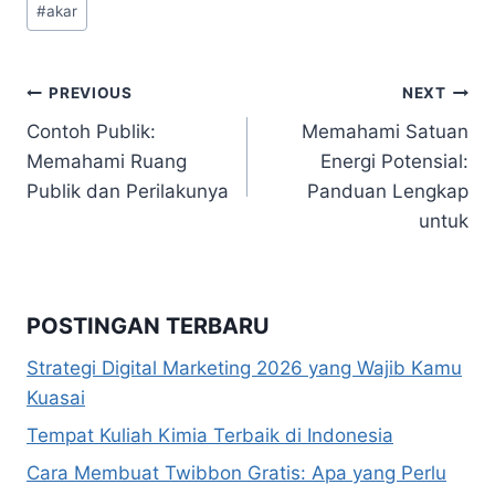
#
akar
Tags:
Navigasi
PREVIOUS
NEXT
Contoh Publik:
Memahami Satuan
pos
Memahami Ruang
Energi Potensial:
Publik dan Perilakunya
Panduan Lengkap
untuk
POSTINGAN TERBARU
Strategi Digital Marketing 2026 yang Wajib Kamu
Kuasai
Tempat Kuliah Kimia Terbaik di Indonesia
Cara Membuat Twibbon Gratis: Apa yang Perlu